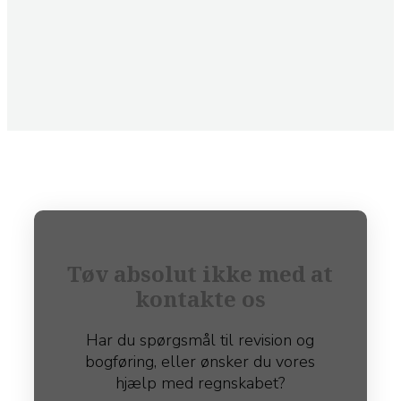
Tøv absolut ikke med at
kontakte os
Har du spørgsmål til revision og
bogføring, eller ønsker du vores
hjælp med regnskabet?