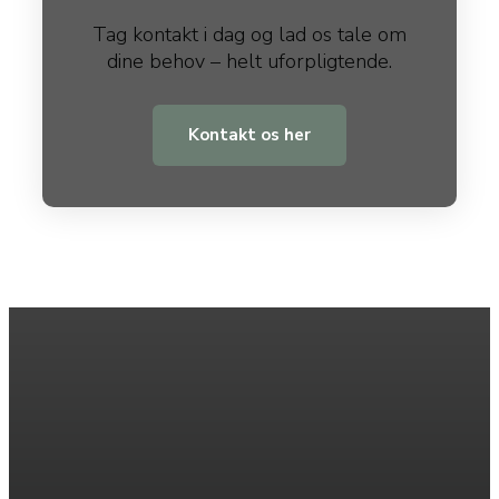
​Tag kontakt i dag og lad os tale om
dine behov – helt uforpligtende.​
Kontakt os her