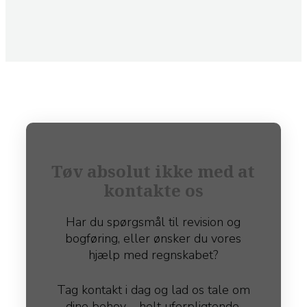
Tøv absolut ikke med at
kontakte os
Har du spørgsmål til revision og
bogføring, eller ønsker du vores
hjælp med regnskabet?
​Tag kontakt i dag og lad os tale om
dine behov – helt uforpligtende.​